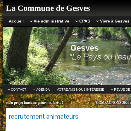
La Commune de Gesves
Accueil
Vie administrative
CPAS
Vivre à Gesves
CONTACT
AGENDA
VOTRE AVIS NOUS INTÉRESSE
REVUE DE
«
Un projet innovant pour nos forêts !
COMPAGNONS 2026 :
recrutement animateurs