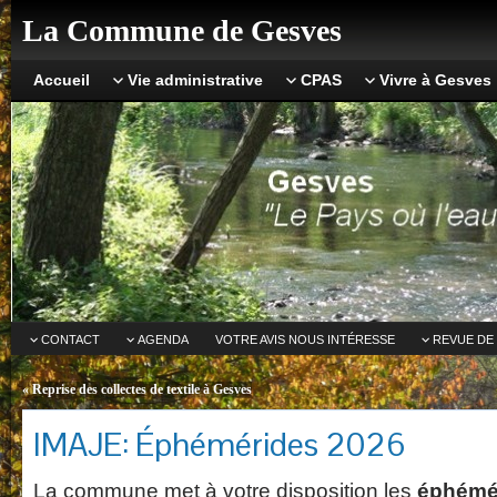
La Commune de Gesves
Accueil
Vie administrative
CPAS
Vivre à Gesves
CONTACT
AGENDA
VOTRE AVIS NOUS INTÉRESSE
REVUE DE
«
Reprise des collectes de textile à Gesves
IMAJE: Éphémérides 2026
La commune met à votre disposition les
éphémé