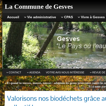
La Commune de Gesves
Accueil
Vie administrative
CPAS
Vivre à Gesves
CONTACT
AGENDA
VOTRE AVIS NOUS INTÉRESSE
REVUE DE
«
Et quand tu tousses, tousses, tousses : adoptons les gestes protecteurs contre les m
Et si nous par
Valorisons nos biodéchets grâce