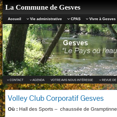
La Commune de Gesves
Accueil
Vie administrative
CPAS
Vivre à Gesves
CONTACT
AGENDA
VOTRE AVIS NOUS INTÉRESSE
REVUE DE
Volley Club Corporatif Gesves
Où :
Hall des Sports – chaussée de Gramptinn