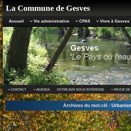
La Commune de Gesves
Accueil
Vie administrative
CPAS
Vivre à Gesves
CONTACT
AGENDA
VOTRE AVIS NOUS INTÉRESSE
REVUE DE
Archives du mot-clé :
Urbanis