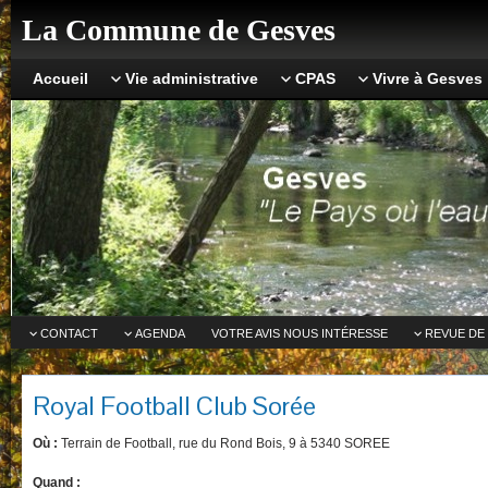
La Commune de Gesves
Accueil
Vie administrative
CPAS
Vivre à Gesves
CONTACT
AGENDA
VOTRE AVIS NOUS INTÉRESSE
REVUE DE
Royal Football Club Sorée
Où :
Terrain de Football, rue du Rond Bois, 9 à 5340 SOREE
Quand :