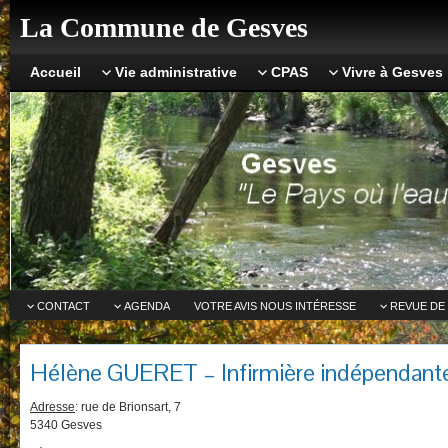
La Commune de Gesves
Accueil
Vie administrative
CPAS
Vivre à Gesves
CONTACT
AGENDA
VOTRE AVIS NOUS INTÉRESSE
REVUE DE
Hélène GUERET – Infirmière indépendant
Adresse
: rue de Brionsart, 7
5340 Gesves