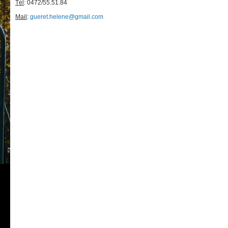
Tél
: 0472/55.51.84
Mail
:
gueret.helene@gmail.com