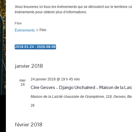
Vous trouverez ici tous les évènements qui se déroulent sur le territoire 
évènements pour obtenir plus d’informations.
Film
Film
Évènements
2018-01-24
 - 
2026-08-08
Évènements
Sélectionnez
une
date.
janvier 2018
24 janvier 2018 @ 19 h 45 min
mer
24
Cine Gesves – Django Unchained – Maison de la Laïc
Maison de la Laïcité
chaussée de Gramptinne, 118, Gesves, Be
2€
février 2018