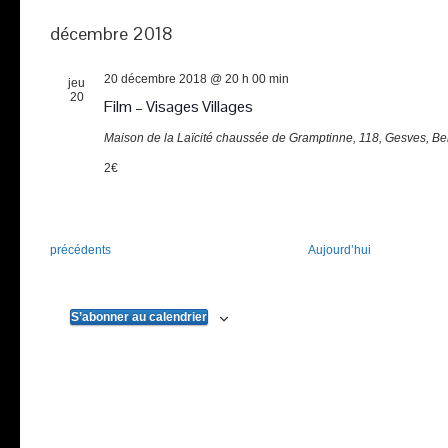
décembre 2018
20 décembre 2018 @ 20 h 00 min
jeu
20
Film – Visages Villages
Maison de la Laïcité
chaussée de Gramptinne, 118, Gesves, Be
2€
Évènements
précédents
Aujourd’hui
S’abonner au calendrier