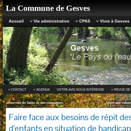
La Commune de Gesves
Accueil
Vie administrative
CPAS
Vivre à Gesves
CONTACT
AGENDA
VOTRE AVIS NOUS INTÉRESSE
REVUE DE
«
Sauvons les faons de nos campagnes
Appel aux volon
Faire face aux besoins de répit de
d’enfants en situation de handicap