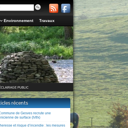
Environnement
Travaux
ÉCLAIRAGE PUBLIC
ticles récents
Commune de Gesves recrute une
nicienne de surface (h/f/x)
heresse et risque d’incendie : les mesures