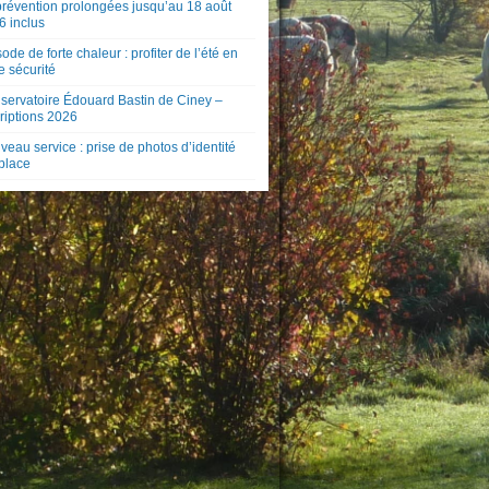
prévention prolongées jusqu’au 18 août
6 inclus
ode de forte chaleur : profiter de l’été en
e sécurité
servatoire Édouard Bastin de Ciney –
riptions 2026
eau service : prise de photos d’identité
 place