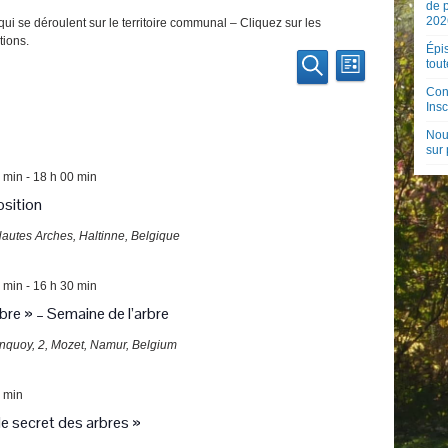
de 
202
ui se déroulent sur le territoire communal – Cliquez sur les
tions.
Épis
Recherche
Navigation
tout
Liste
de
et
Recherche
Con
vues
Insc
navigation
Évènement
de
Nouv
sur
vues
 min
-
18 h 00 min
Évènements
sition
autes Arches, Haltinne, Belgique
 min
-
16 h 30 min
bre » – Semaine de l’arbre
onquoy, 2, Mozet, Namur, Belgium
 min
 secret des arbres »