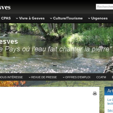
ves
CPAS
Vivre à Gesves
Culture/Tourisme
Urgences
NOUS INTÉRESSE
REVUE DE PRESSE
OFFRES D’EMPLOI
CCATM
Ar
La 
tech
Séc