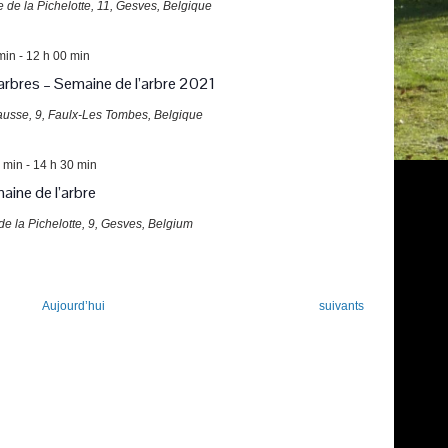
e de la Pichelotte, 11, Gesves, Belgique
min
-
12 h 00 min
’arbres – Semaine de l’arbre 2021
ausse, 9, Faulx-Les Tombes, Belgique
 min
-
14 h 30 min
aine de l’arbre
de la Pichelotte, 9, Gesves, Belgium
Évènements
Aujourd’hui
suivants