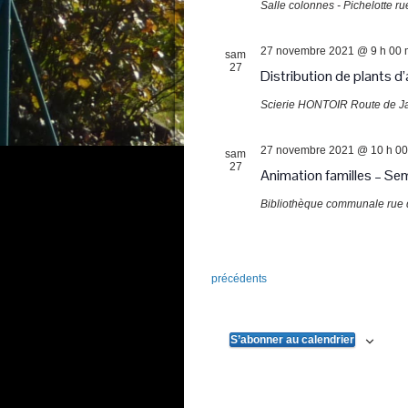
Salle colonnes - Pichelotte
ru
27 novembre 2021 @ 9 h 00 
sam
27
Distribution de plants d
Scierie HONTOIR
Route de J
27 novembre 2021 @ 10 h 00
sam
27
Animation familles – Sem
Bibliothèque communale
rue 
Évènements
précédents
S’abonner au calendrier