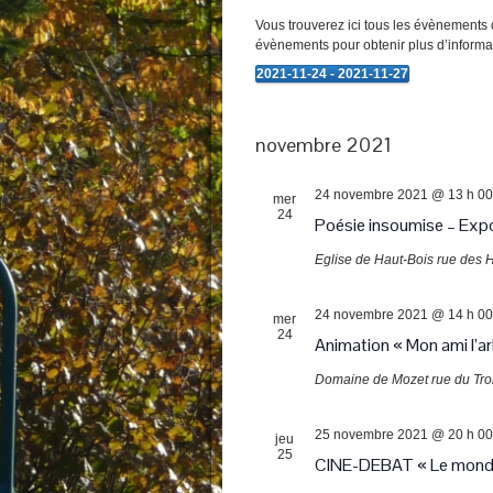
Vous trouverez ici tous les évènements q
évènements pour obtenir plus d’informa
2021-11-24
 - 
2021-11-27
Évènements
Sélectionnez
une
date.
novembre 2021
24 novembre 2021 @ 13 h 00
mer
24
Poésie insoumise – Expo
Eglise de Haut-Bois
rue des H
24 novembre 2021 @ 14 h 00
mer
24
Animation « Mon ami l’ar
Domaine de Mozet
rue du Tr
25 novembre 2021 @ 20 h 00
jeu
25
CINE-DEBAT « Le monde