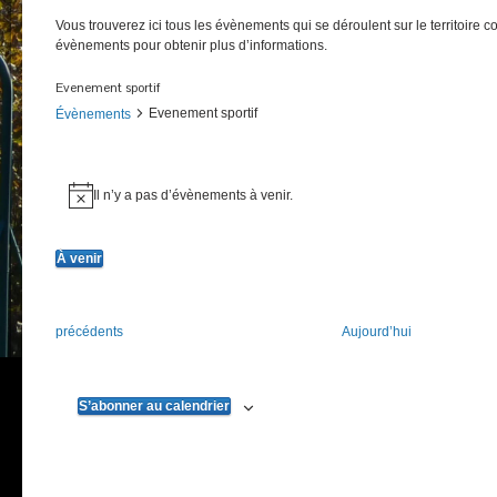
Vous trouverez ici tous les évènements qui se déroulent sur le territoire 
évènements pour obtenir plus d’informations.
Evenement sportif
Evenement sportif
Évènements
Évènements
Il n’y a pas d’évènements à venir.
Notice
À venir
Sélectionnez
une
date.
Évènements
précédents
Aujourd’hui
S’abonner au calendrier