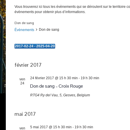
Vous trouverez ici tous les évènements qui se déroulent sur le territoire 
évènements pour obtenir plus d’informations.
Don de sang
Don de sang
Évènements
2017-02-24
 - 
2025-04-20
Évènements
Sélectionnez
une
date.
février 2017
24 février 2017 @ 15 h 30 min
-
19 h 30 min
ven
24
Don de sang – Croix Rouge
RTG4
Ry del Vau, 5, Gesves, Belgium
mai 2017
5 mai 2017 @ 15 h 30 min
-
19 h 30 min
ven