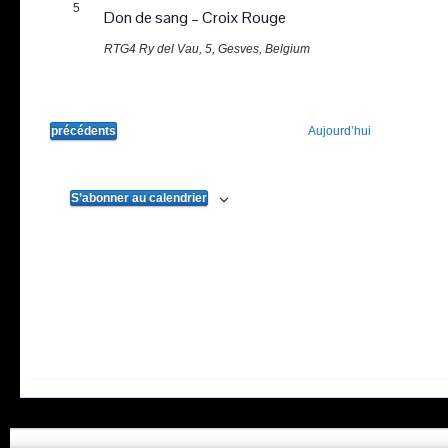
5
Don de sang – Croix Rouge
RTG4
Ry del Vau, 5, Gesves, Belgium
Évènements
précédents
Aujourd’hui
S’abonner au calendrier